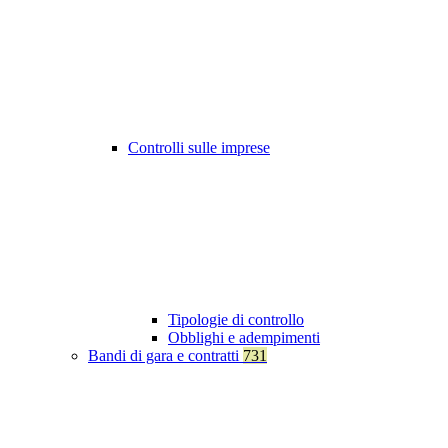
Controlli sulle imprese
Tipologie di controllo
Obblighi e adempimenti
Bandi di gara e contratti
731