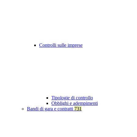
Controlli sulle imprese
Tipologie di controllo
Obblighi e adempimenti
Bandi di gara e contratti
731