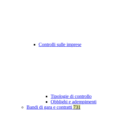
Controlli sulle imprese
Tipologie di controllo
Obblighi e adempimenti
Bandi di gara e contratti
731