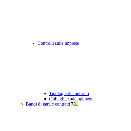
Controlli sulle imprese
Tipologie di controllo
Obblighi e adempimenti
Bandi di gara e contratti
731