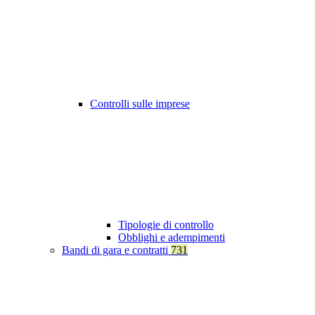
Controlli sulle imprese
Tipologie di controllo
Obblighi e adempimenti
Bandi di gara e contratti
731