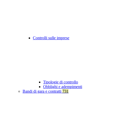
Controlli sulle imprese
Tipologie di controllo
Obblighi e adempimenti
Bandi di gara e contratti
731