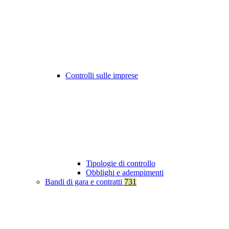
Controlli sulle imprese
Tipologie di controllo
Obblighi e adempimenti
Bandi di gara e contratti
731