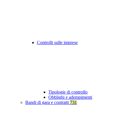
Controlli sulle imprese
Tipologie di controllo
Obblighi e adempimenti
Bandi di gara e contratti
731