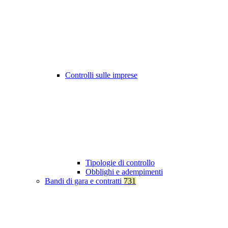
Controlli sulle imprese
Tipologie di controllo
Obblighi e adempimenti
Bandi di gara e contratti
731