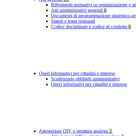
Riferimenti normativi su organizzazione e at
Atti amministrativi generali
6
Documenti di programmazione strategico-ge
Statuti e leggi regionali
Codice disciplinare e codice di condotta
6
Oneri informativi per cittadini e imprese
Scadenzario obblighi amministrativi
Oneri informativi per cittadini e imprese
Attestazioni OIV o struttura analoga
2