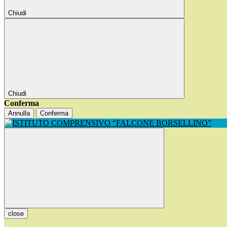
Chiudi
Chiudi
Conferma
Annulla
Conferma
close