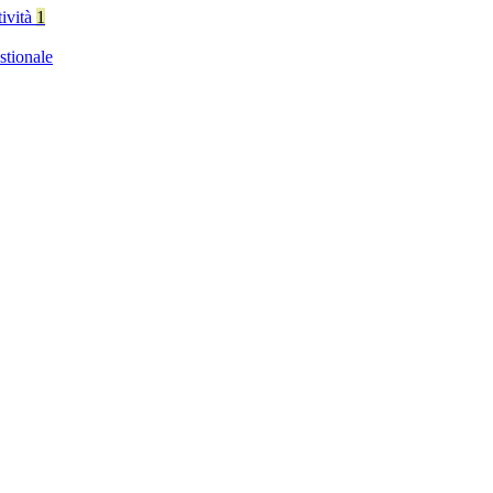
tività
1
stionale