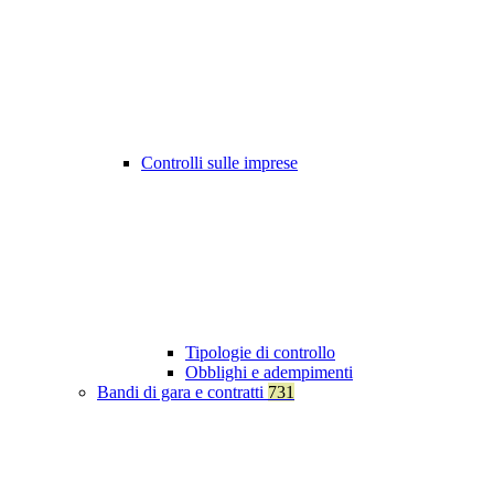
Controlli sulle imprese
Tipologie di controllo
Obblighi e adempimenti
Bandi di gara e contratti
731