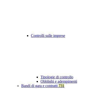
Controlli sulle imprese
Tipologie di controllo
Obblighi e adempimenti
Bandi di gara e contratti
731