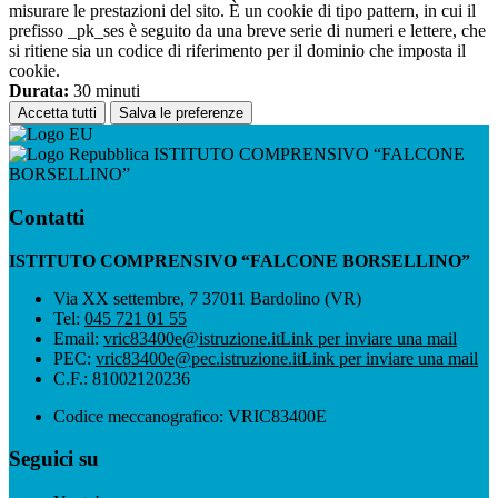
misurare le prestazioni del sito. È un cookie di tipo pattern, in cui il
prefisso _pk_ses è seguito da una breve serie di numeri e lettere, che
si ritiene sia un codice di riferimento per il dominio che imposta il
cookie.
Durata:
30 minuti
Accetta tutti
Salva le preferenze
ISTITUTO COMPRENSIVO “FALCONE
BORSELLINO”
Contatti
ISTITUTO COMPRENSIVO “FALCONE BORSELLINO”
Via XX settembre, 7 37011 Bardolino (VR)
Tel:
045 721 01 55
Email:
vric83400e@istruzione.it
Link per inviare una mail
PEC:
vric83400e@pec.istruzione.it
Link per inviare una mail
C.F.: 81002120236
Codice meccanografico: VRIC83400E
Seguici su