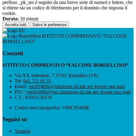
prefisso _pk_ses è seguito da una breve serie di numeri e lettere, che
si ritiene sia un codice di riferimento per il dominio che imposta il
cookie.
Durata:
30 minuti
Accetta tutti
Salva le preferenze
ISTITUTO COMPRENSIVO “FALCONE
BORSELLINO”
Contatti
ISTITUTO COMPRENSIVO “FALCONE BORSELLINO”
Via XX settembre, 7 37011 Bardolino (VR)
Tel:
045 721 01 55
Email:
vric83400e@istruzione.it
Link per inviare una mail
PEC:
vric83400e@pec.istruzione.it
Link per inviare una mail
C.F.: 81002120236
Codice meccanografico: VRIC83400E
Seguici su
Youtube