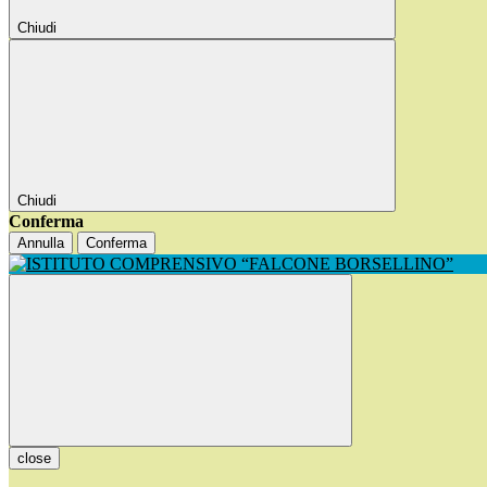
Chiudi
Chiudi
Conferma
Annulla
Conferma
close