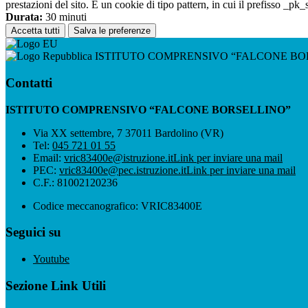
prestazioni del sito. È un cookie di tipo pattern, in cui il prefisso _pk
Durata:
30 minuti
Accetta tutti
Salva le preferenze
ISTITUTO COMPRENSIVO “FALCONE BO
Contatti
ISTITUTO COMPRENSIVO “FALCONE BORSELLINO”
Via XX settembre, 7 37011 Bardolino (VR)
Tel:
045 721 01 55
Email:
vric83400e@istruzione.it
Link per inviare una mail
PEC:
vric83400e@pec.istruzione.it
Link per inviare una mail
C.F.: 81002120236
Codice meccanografico: VRIC83400E
Seguici su
Youtube
Sezione Link Utili