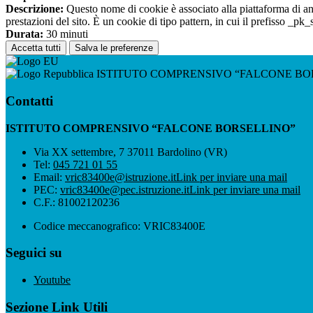
Descrizione:
Questo nome di cookie è associato alla piattaforma di ana
prestazioni del sito. È un cookie di tipo pattern, in cui il prefisso _pk
Durata:
30 minuti
Accetta tutti
Salva le preferenze
ISTITUTO COMPRENSIVO “FALCONE BO
Contatti
ISTITUTO COMPRENSIVO “FALCONE BORSELLINO”
Via XX settembre, 7 37011 Bardolino (VR)
Tel:
045 721 01 55
Email:
vric83400e@istruzione.it
Link per inviare una mail
PEC:
vric83400e@pec.istruzione.it
Link per inviare una mail
C.F.: 81002120236
Codice meccanografico: VRIC83400E
Seguici su
Youtube
Sezione Link Utili