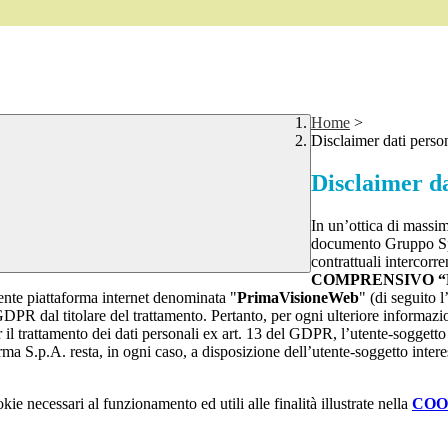
Home
>
Disclaimer dati perso
Disclaimer da
In un’ottica di massim
documento Gruppo Spag
contrattuali intercor
COMPRENSIVO “
esente piattaforma internet denominata "
PrimaVisioneWeb
" (di seguito l
GDPR dal titolare del trattamento. Pertanto, per ogni ulteriore informazio
r il trattamento dei dati personali ex art. 13 del GDPR, l’utente-soggetto 
arma S.p.A. resta, in ogni caso, a disposizione dell’utente-soggetto inter
kie necessari al funzionamento ed utili alle finalità illustrate nella
COO