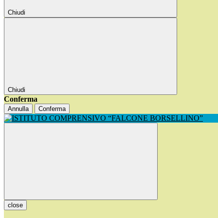
Chiudi
Chiudi
Conferma
Annulla
Conferma
close