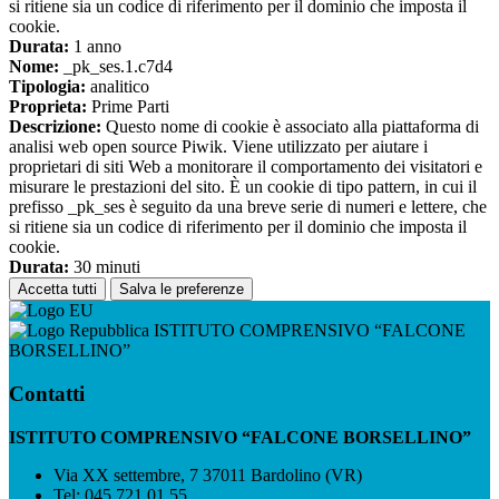
si ritiene sia un codice di riferimento per il dominio che imposta il
cookie.
Durata:
1 anno
Nome:
_pk_ses.1.c7d4
Tipologia:
analitico
Proprieta:
Prime Parti
Descrizione:
Questo nome di cookie è associato alla piattaforma di
analisi web open source Piwik. Viene utilizzato per aiutare i
proprietari di siti Web a monitorare il comportamento dei visitatori e
misurare le prestazioni del sito. È un cookie di tipo pattern, in cui il
prefisso _pk_ses è seguito da una breve serie di numeri e lettere, che
si ritiene sia un codice di riferimento per il dominio che imposta il
cookie.
Durata:
30 minuti
Accetta tutti
Salva le preferenze
ISTITUTO COMPRENSIVO “FALCONE
BORSELLINO”
Contatti
ISTITUTO COMPRENSIVO “FALCONE BORSELLINO”
Via XX settembre, 7 37011 Bardolino (VR)
Tel:
045 721 01 55