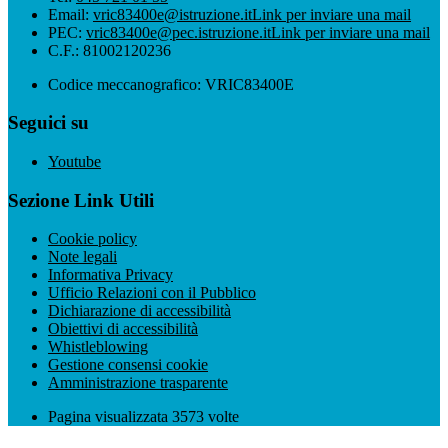
Email:
vric83400e@istruzione.it
Link per inviare una mail
PEC:
vric83400e@pec.istruzione.it
Link per inviare una mail
C.F.: 81002120236
Codice meccanografico: VRIC83400E
Seguici su
Youtube
Sezione Link Utili
Cookie policy
Note legali
Informativa Privacy
Ufficio Relazioni con il Pubblico
Dichiarazione di accessibilità
Obiettivi di accessibilità
Whistleblowing
Gestione consensi cookie
Amministrazione trasparente
Pagina visualizzata
3573
volte