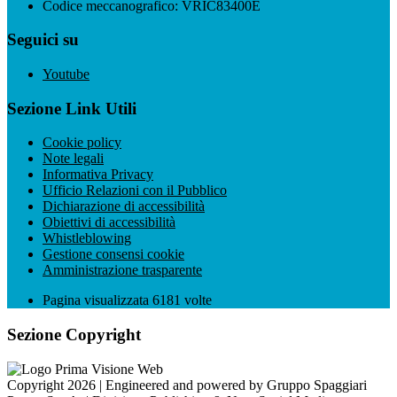
Codice meccanografico: VRIC83400E
Seguici su
Youtube
Sezione Link Utili
Cookie policy
Note legali
Informativa Privacy
Ufficio Relazioni con il Pubblico
Dichiarazione di accessibilità
Obiettivi di accessibilità
Whistleblowing
Gestione consensi cookie
Amministrazione trasparente
Pagina visualizzata
6181
volte
Sezione Copyright
Copyright 2026 | Engineered and powered by Gruppo Spaggiari