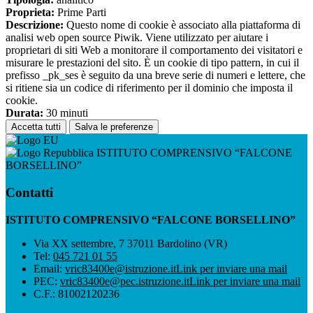
Proprieta:
Prime Parti
Descrizione:
Questo nome di cookie è associato alla piattaforma di
analisi web open source Piwik. Viene utilizzato per aiutare i
proprietari di siti Web a monitorare il comportamento dei visitatori e
misurare le prestazioni del sito. È un cookie di tipo pattern, in cui il
prefisso _pk_ses è seguito da una breve serie di numeri e lettere, che
si ritiene sia un codice di riferimento per il dominio che imposta il
cookie.
Durata:
30 minuti
Accetta tutti
Salva le preferenze
ISTITUTO COMPRENSIVO “FALCONE
BORSELLINO”
Contatti
ISTITUTO COMPRENSIVO “FALCONE BORSELLINO”
Via XX settembre, 7 37011 Bardolino (VR)
Tel:
045 721 01 55
Email:
vric83400e@istruzione.it
Link per inviare una mail
PEC:
vric83400e@pec.istruzione.it
Link per inviare una mail
C.F.: 81002120236