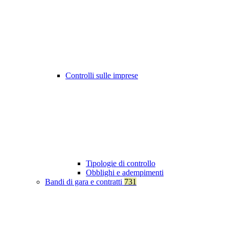
Controlli sulle imprese
Tipologie di controllo
Obblighi e adempimenti
Bandi di gara e contratti
731