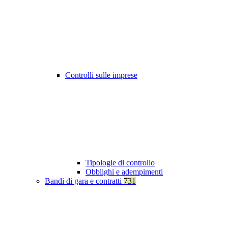
Controlli sulle imprese
Tipologie di controllo
Obblighi e adempimenti
Bandi di gara e contratti
731