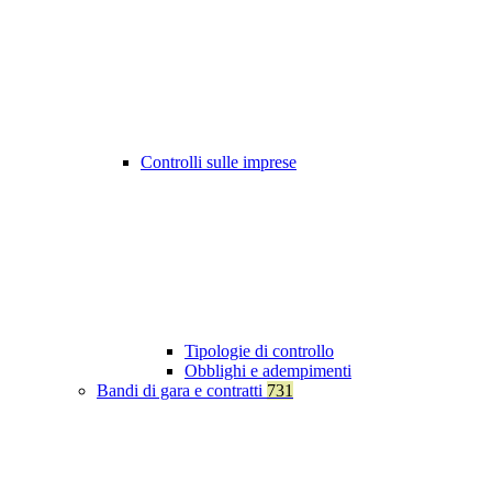
Controlli sulle imprese
Tipologie di controllo
Obblighi e adempimenti
Bandi di gara e contratti
731