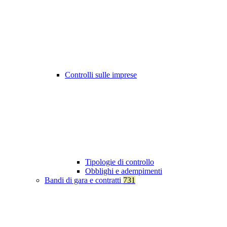
Controlli sulle imprese
Tipologie di controllo
Obblighi e adempimenti
Bandi di gara e contratti
731