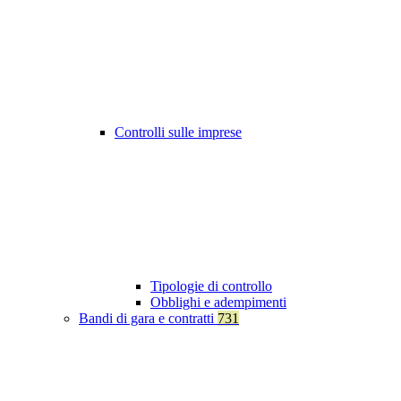
Controlli sulle imprese
Tipologie di controllo
Obblighi e adempimenti
Bandi di gara e contratti
731