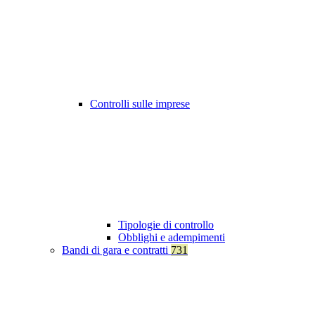
Controlli sulle imprese
Tipologie di controllo
Obblighi e adempimenti
Bandi di gara e contratti
731