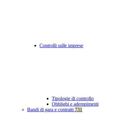
Controlli sulle imprese
Tipologie di controllo
Obblighi e adempimenti
Bandi di gara e contratti
731