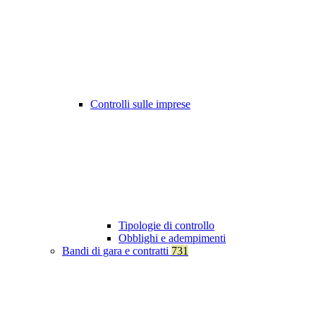
Controlli sulle imprese
Tipologie di controllo
Obblighi e adempimenti
Bandi di gara e contratti
731