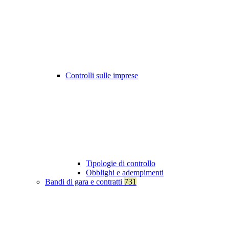
Controlli sulle imprese
Tipologie di controllo
Obblighi e adempimenti
Bandi di gara e contratti
731