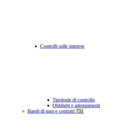
Controlli sulle imprese
Tipologie di controllo
Obblighi e adempimenti
Bandi di gara e contratti
731