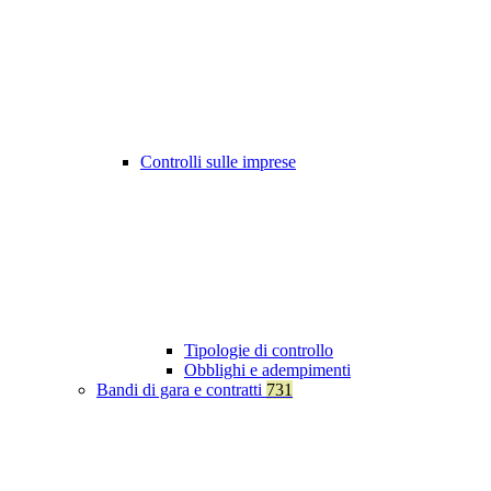
Controlli sulle imprese
Tipologie di controllo
Obblighi e adempimenti
Bandi di gara e contratti
731