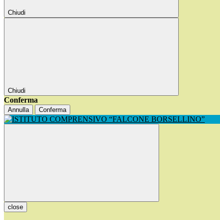
Chiudi
Chiudi
Conferma
Annulla
Conferma
close