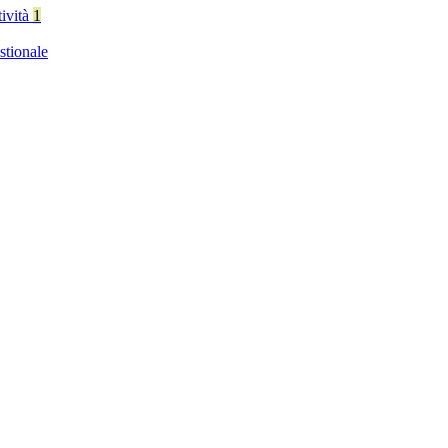
tività
1
stionale