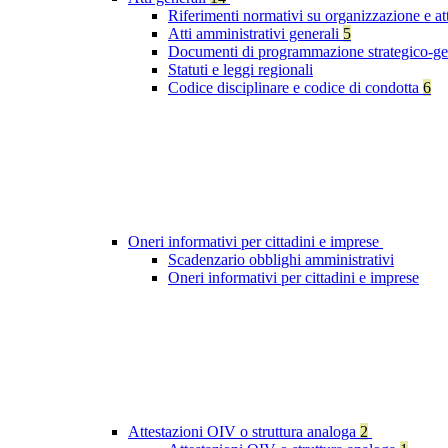
Riferimenti normativi su organizzazione e at
Atti amministrativi generali
5
Documenti di programmazione strategico-ge
Statuti e leggi regionali
Codice disciplinare e codice di condotta
6
Oneri informativi per cittadini e imprese
Scadenzario obblighi amministrativi
Oneri informativi per cittadini e imprese
Attestazioni OIV o struttura analoga
2