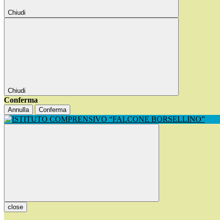
Chiudi
Chiudi
Conferma
Annulla
Conferma
close