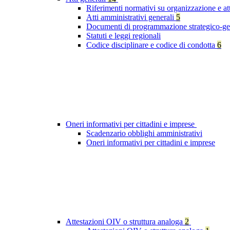
Riferimenti normativi su organizzazione e at
Atti amministrativi generali
5
Documenti di programmazione strategico-ge
Statuti e leggi regionali
Codice disciplinare e codice di condotta
6
Oneri informativi per cittadini e imprese
Scadenzario obblighi amministrativi
Oneri informativi per cittadini e imprese
Attestazioni OIV o struttura analoga
2