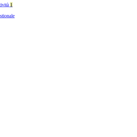
tività
1
stionale