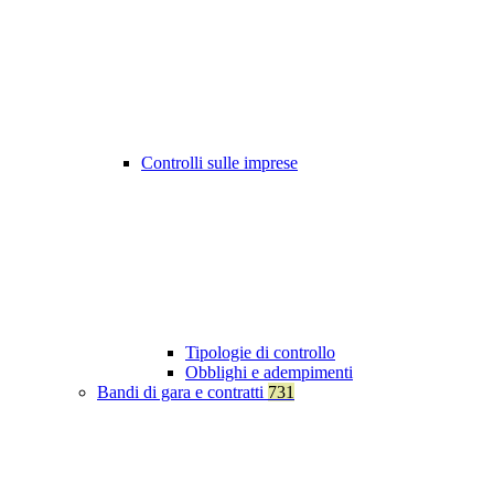
Controlli sulle imprese
Tipologie di controllo
Obblighi e adempimenti
Bandi di gara e contratti
731