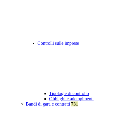
Controlli sulle imprese
Tipologie di controllo
Obblighi e adempimenti
Bandi di gara e contratti
731