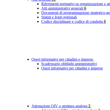
Riferimenti normativi su organizzazione e at
Atti amministrativi generali
6
Documenti di programmazione strategico-ge
Statuti e leggi regionali
Codice disciplinare e codice di condotta
6
Oneri informativi per cittadini e imprese
Scadenzario obblighi amministrativi
Oneri informativi per cittadini e imprese
Attestazioni OIV o struttura analoga
2