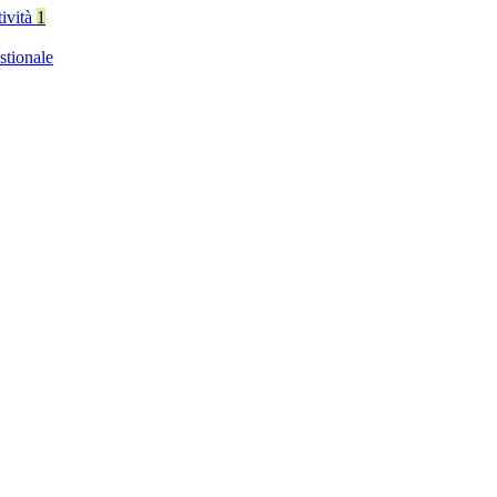
tività
1
stionale