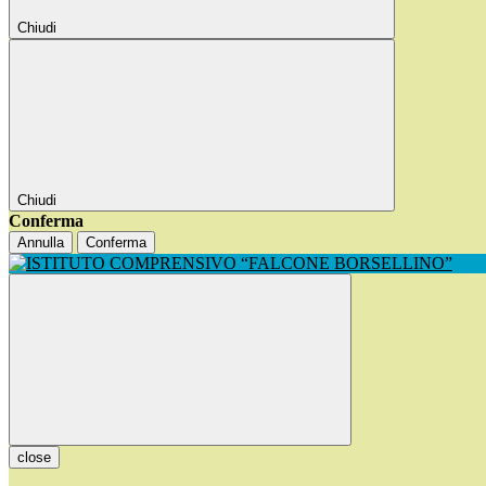
Chiudi
Chiudi
Conferma
Annulla
Conferma
close