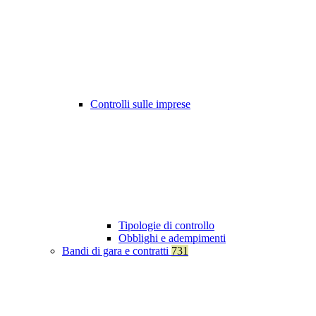
Controlli sulle imprese
Tipologie di controllo
Obblighi e adempimenti
Bandi di gara e contratti
731