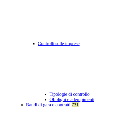
Controlli sulle imprese
Tipologie di controllo
Obblighi e adempimenti
Bandi di gara e contratti
731