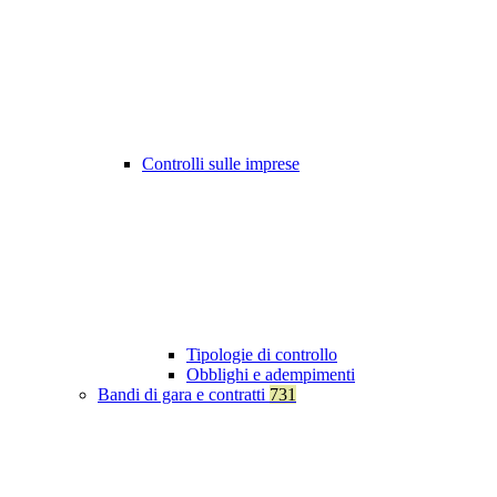
Controlli sulle imprese
Tipologie di controllo
Obblighi e adempimenti
Bandi di gara e contratti
731