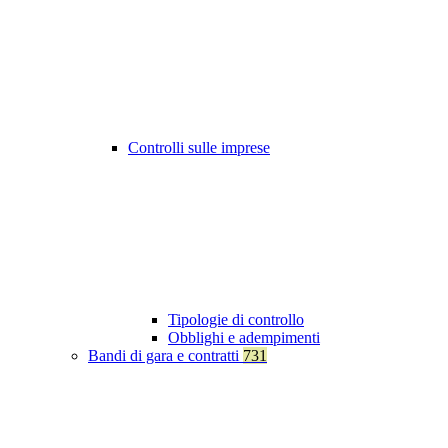
Controlli sulle imprese
Tipologie di controllo
Obblighi e adempimenti
Bandi di gara e contratti
731