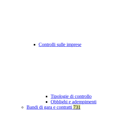
Controlli sulle imprese
Tipologie di controllo
Obblighi e adempimenti
Bandi di gara e contratti
731