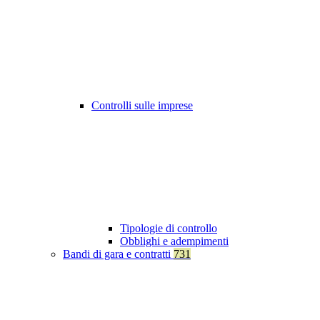
Controlli sulle imprese
Tipologie di controllo
Obblighi e adempimenti
Bandi di gara e contratti
731