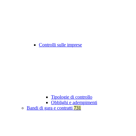
Controlli sulle imprese
Tipologie di controllo
Obblighi e adempimenti
Bandi di gara e contratti
731