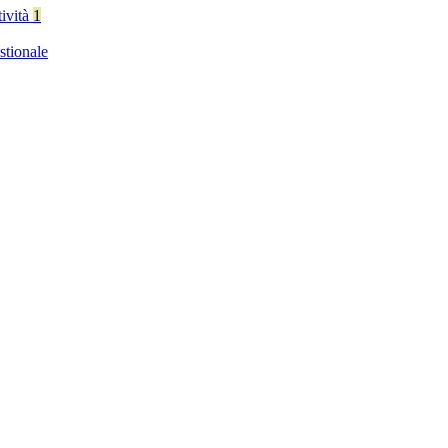
tività
1
stionale