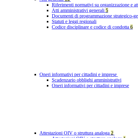
Riferimenti normativi su organizzazione e at
Atti amministrativi generali
5
Documenti di programmazione strategico-ge
Statuti e leggi regionali
Codice disciplinare e codice di condotta
6
Oneri informativi per cittadini e imprese
Scadenzario obblighi amministrativi
Oneri informativi per cittadini e imprese
Attestazioni OIV o struttura analoga
2