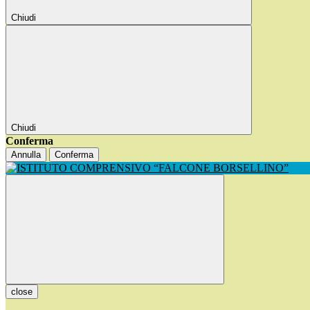
Chiudi
Chiudi
Conferma
Annulla
Conferma
close