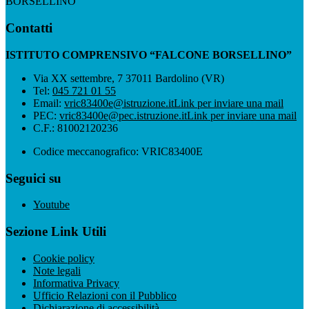
BORSELLINO”
Contatti
ISTITUTO COMPRENSIVO “FALCONE BORSELLINO”
Via XX settembre, 7 37011 Bardolino (VR)
Tel:
045 721 01 55
Email:
vric83400e@istruzione.it
Link per inviare una mail
PEC:
vric83400e@pec.istruzione.it
Link per inviare una mail
C.F.: 81002120236
Codice meccanografico: VRIC83400E
Seguici su
Youtube
Sezione Link Utili
Cookie policy
Note legali
Informativa Privacy
Ufficio Relazioni con il Pubblico
Dichiarazione di accessibilità