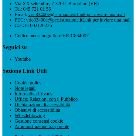
Via XX settembre, 7 37011 Bardolino (VR)
Tel:
045 721 01 55
Email:
vric83400e@istruzione.it
Link per inviare una mail
PEC:
vric83400e@pec.istruzione.it
Link per inviare una mail
C.F.: 81002120236
Codice meccanografico: VRIC83400E
Seguici su
Youtube
Sezione Link Utili
Cookie policy
Note legali
Informativa Privacy
Ufficio Relazioni con il Pubblico
Dichiarazione di accessibilità
Obiettivi di accessibilità
Whistleblowing
Gestione consensi cookie
Amministrazione trasparente