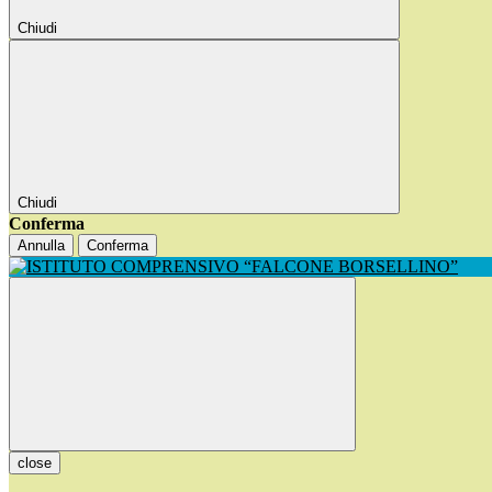
Chiudi
Chiudi
Conferma
Annulla
Conferma
close