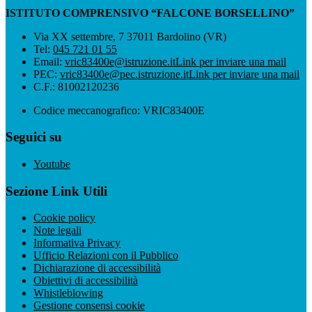
ISTITUTO COMPRENSIVO “FALCONE BORSELLINO”
Via XX settembre, 7 37011 Bardolino (VR)
Tel:
045 721 01 55
Email:
vric83400e@istruzione.it
Link per inviare una mail
PEC:
vric83400e@pec.istruzione.it
Link per inviare una mail
C.F.: 81002120236
Codice meccanografico: VRIC83400E
Seguici su
Youtube
Sezione Link Utili
Cookie policy
Note legali
Informativa Privacy
Ufficio Relazioni con il Pubblico
Dichiarazione di accessibilità
Obiettivi di accessibilità
Whistleblowing
Gestione consensi cookie