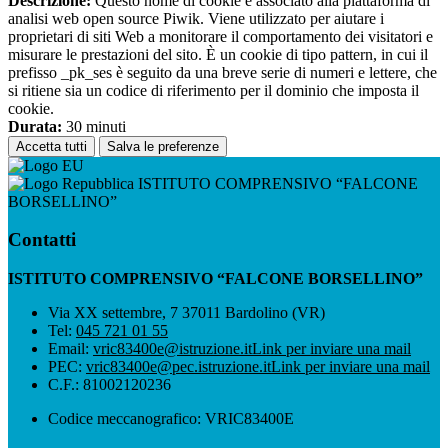
Descrizione:
Questo nome di cookie è associato alla piattaforma di
analisi web open source Piwik. Viene utilizzato per aiutare i
proprietari di siti Web a monitorare il comportamento dei visitatori e
misurare le prestazioni del sito. È un cookie di tipo pattern, in cui il
prefisso _pk_ses è seguito da una breve serie di numeri e lettere, che
si ritiene sia un codice di riferimento per il dominio che imposta il
cookie.
Durata:
30 minuti
Accetta tutti
Salva le preferenze
ISTITUTO COMPRENSIVO “FALCONE
BORSELLINO”
Contatti
ISTITUTO COMPRENSIVO “FALCONE BORSELLINO”
Via XX settembre, 7 37011 Bardolino (VR)
Tel:
045 721 01 55
Email:
vric83400e@istruzione.it
Link per inviare una mail
PEC:
vric83400e@pec.istruzione.it
Link per inviare una mail
C.F.: 81002120236
Codice meccanografico: VRIC83400E