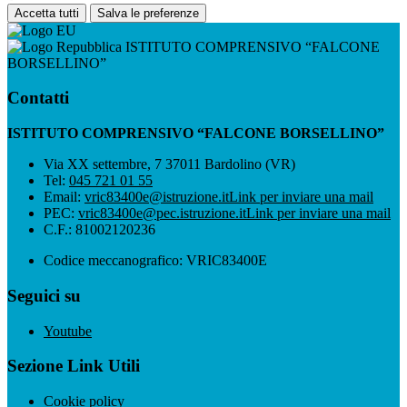
Accetta tutti
Salva le preferenze
ISTITUTO COMPRENSIVO “FALCONE
BORSELLINO”
Contatti
ISTITUTO COMPRENSIVO “FALCONE BORSELLINO”
Via XX settembre, 7 37011 Bardolino (VR)
Tel:
045 721 01 55
Email:
vric83400e@istruzione.it
Link per inviare una mail
PEC:
vric83400e@pec.istruzione.it
Link per inviare una mail
C.F.: 81002120236
Codice meccanografico: VRIC83400E
Seguici su
Youtube
Sezione Link Utili
Cookie policy