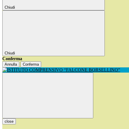
Chiudi
Chiudi
Conferma
Annulla
Conferma
close