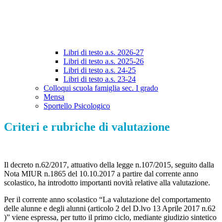
Libri di testo a.s. 2026-27
Libri di testo a.s. 2025-26
Libri di testo a.s. 24-25
Libri di testo a.s. 23-24
Colloqui scuola famiglia sec. I grado
Mensa
Sportello Psicologico
Criteri e rubriche di valutazione
Il decreto n.62/2017, attuativo della legge n.107/2015, seguito dalla
Nota MIUR n.1865 del 10.10.2017 a partire dal corrente anno
scolastico, ha introdotto importanti novità relative alla valutazione.
Per il corrente anno scolastico “La valutazione del comportamento
delle alunne e degli alunni (articolo 2 del D.lvo 13 Aprile 2017 n.62
)” viene espressa, per tutto il primo ciclo, mediante giudizio sintetico