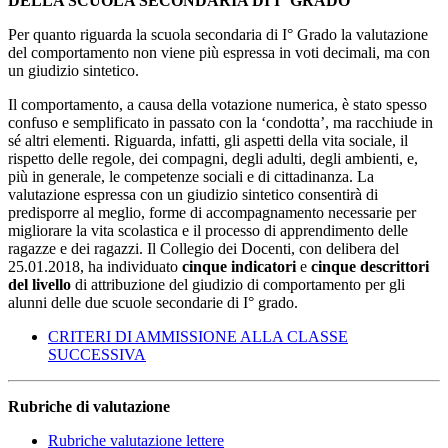
DELLA SCUOLA SECONDARIA DI I° GRADO
Per quanto riguarda la scuola secondaria di I° Grado la valutazione
del comportamento non viene più espressa in voti decimali, ma con
un giudizio sintetico.
Il comportamento, a causa della votazione numerica, è stato spesso
confuso e semplificato in passato con la ‘condotta’, ma racchiude in
sé altri elementi. Riguarda, infatti, gli aspetti della vita sociale, il
rispetto delle regole, dei compagni, degli adulti, degli ambienti, e,
più in generale, le competenze sociali e di cittadinanza. La
valutazione espressa con un giudizio sintetico consentirà di
predisporre al meglio, forme di accompagnamento necessarie per
migliorare la vita scolastica e il processo di apprendimento delle
ragazze e dei ragazzi. Il Collegio dei Docenti, con delibera del
25.01.2018, ha individuato
cinque indicatori
e
cinque descrittori
del livello
di attribuzione del giudizio di comportamento per gli
alunni delle due scuole secondarie di I° grado.
CRITERI DI AMMISSIONE ALLA CLASSE
SUCCESSIVA
Rubriche di valutazione
Rubriche valutazione lettere